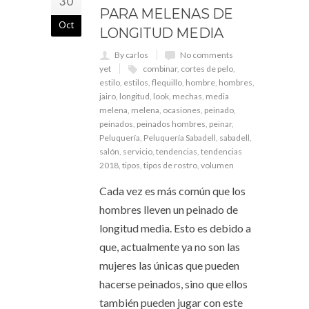
30
PARA MELENAS DE
Oct
LONGITUD MEDIA
By carlos
No comments
yet
combinar
,
cortes de pelo
,
estilo
,
estilos
,
flequillo
,
hombre
,
hombres
,
jairo
,
longitud
,
look
,
mechas
,
media
melena
,
melena
,
ocasiones
,
peinado
,
peinados
,
peinados hombres
,
peinar
,
Peluquería
,
Peluquería Sabadell
,
sabadell
,
salón
,
servicio
,
tendencias
,
tendencias
2018
,
tipos
,
tipos de rostro
,
volumen
Cada vez es más común que los
hombres lleven un peinado de
longitud media. Esto es debido a
que, actualmente ya no son las
mujeres las únicas que pueden
hacerse peinados, sino que ellos
también pueden jugar con este