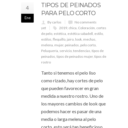
TIPOS DE PEINADOS
4
PARA PELO CORTO
Ene
By carlos
No comments
yet
2019
,
chica
,
Coloración
,
cortes
de pelo
,
estética
,
estética sabadell
,
estilo
,
estilos
,
flequillo
,
jairo
,
look
,
mechas
,
melena
,
mujer
,
peinados
,
pelo corto
,
Peluquería
,
servicio
,
tendencias
,
tipos de
peinados
,
tipos de peinados mujer
,
tipos de
rostro
Tanto si tenemos el pelo liso
como rizado, hay cortes de pelo
que pueden favorecer en gran
medida a nuestro rostro. Uno de
los mayores cambios de look que
podemos hacer es pasar de una
media o larga melena al pelo
corto, esto será tan beneficioso