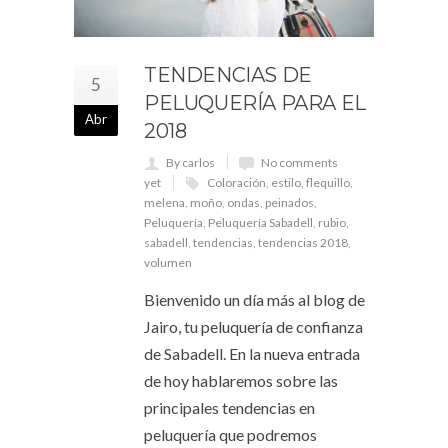
TENDENCIAS DE
5
PELUQUERÍA PARA EL
Abr
2018
By carlos
No comments
yet
Coloración
,
estilo
,
flequillo
,
melena
,
moño
,
ondas
,
peinados
,
Peluquería
,
Peluquería Sabadell
,
rubio
,
sabadell
,
tendencias
,
tendencias 2018
,
volumen
Bienvenido un día más al blog de
Jairo, tu peluquería de confianza
de Sabadell. En la nueva entrada
de hoy hablaremos sobre las
principales tendencias en
peluquería que podremos