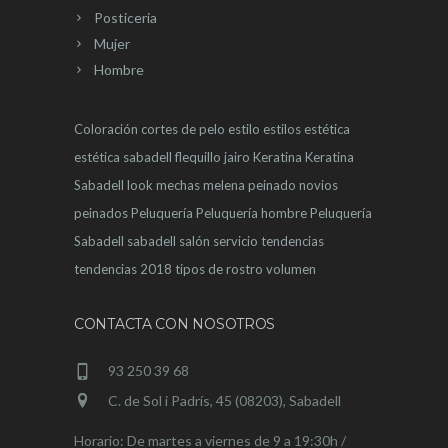
Posticeria
Mujer
Hombre
Coloración
cortes de pelo
estilo
estilos
estética
estética sabadell
flequillo
jairo
Keratina
Keratina
Sabadell
look
mechas
melena
peinado novios
peinados
Peluquería
Peluquería hombre
Peluquería
Sabadell
sabadell
salón
servicio
tendencias
tendencias 2018
tipos de rostro
volumen
CONTACTA CON NOSOTROS
93 250 39 68
C. de Sol i Padrís, 45 (08203), Sabadell
Horario: De martes a viernes de 9 a 19:30h /