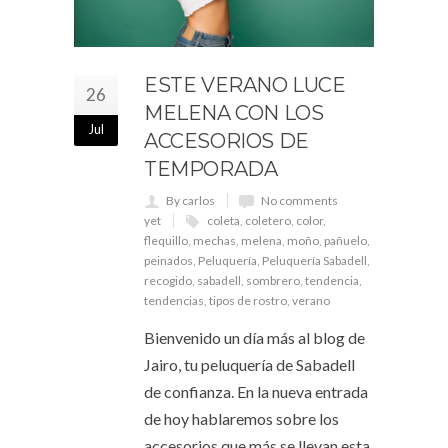
ESTE VERANO LUCE
26
MELENA CON LOS
Jul
ACCESORIOS DE
TEMPORADA
By carlos
No comments
yet
coleta
,
coletero
,
color
,
flequillo
,
mechas
,
melena
,
moño
,
pañuelo
,
peinados
,
Peluquería
,
Peluquería Sabadell
,
recogido
,
sabadell
,
sombrero
,
tendencia
,
tendencias
,
tipos de rostro
,
verano
Bienvenido un día más al blog de
Jairo, tu peluquería de Sabadell
de confianza. En la nueva entrada
de hoy hablaremos sobre los
accesorios que más se llevan esta