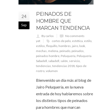
PEINADOS DE
24
HOMBRE QUE
Sep
MARCAN TENDENCIA
By carlos
No comments
yet
cortes de pelo
,
estética
,
estilo
,
estilos
,
flequillo
,
hombres
,
jairo
,
look
,
mechas
,
melena
,
peinado
,
peinados
,
peinados hombre
,
Peluquería
,
Peluquería
Sabadell
,
sabadell
,
salón
,
servicio
,
tendencias
,
tendencias 2018
,
tipos de
rostro
,
volumen
Bienvenido un día más al blog de
Jairo Peluquería, en la nueva
entrada de hoy hablaremos sobre
los distintos tipos de peinados
para hombres que marcan