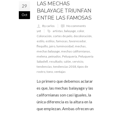
LAS MECHAS
29
BALAYAGE TRIUNFAN
Oct
ENTRE LAS FAMOSAS
By carlos
No comments
yet
artistas
,
balayage
,
color
,
Coloración
,
cortes de pelo
,
decoloración
,
estilo
,
estilos
,
famosas
,
favorecedor
,
flequillo
,
jairo
,
luminosidad
,
mechas
,
mechas balayage
,
mechas californianas
,
melena
,
peinados
,
Peluquería
,
Peluquería
Sabadell
,
resultado
,
salón
,
servicio
,
tendencias
,
tendencias 2018
,
tipos de
rostro
,
tono
,
ventajas
Lo primero que debemos aclarar
es que, las mechas balayage y las
californianas son casi iguales, la
única diferencia es la altura en la
que empiezan. Ambas ofrecen un