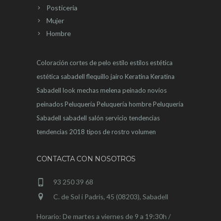
Posticeria
Mujer
Hombre
Coloración
cortes de pelo
estilo
estilos
estética
estética sabadell
flequillo
jairo
Keratina
Keratina
Sabadell
look
mechas
melena
peinado novios
peinados
Peluquería
Peluquería hombre
Peluquería
Sabadell
sabadell
salón
servicio
tendencias
tendencias 2018
tipos de rostro
volumen
CONTACTA CON NOSOTROS
93 250 39 68
C. de Sol i Padrís, 45 (08203), Sabadell
Horario: De martes a viernes de 9 a 19:30h /