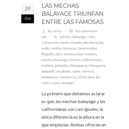
LAS MECHAS
29
BALAYAGE TRIUNFAN
Oct
ENTRE LAS FAMOSAS
By carlos
No comments
yet
artistas
,
balayage
,
color
,
Coloración
,
cortes de pelo
,
decoloración
,
estilo
,
estilos
,
famosas
,
favorecedor
,
flequillo
,
jairo
,
luminosidad
,
mechas
,
mechas balayage
,
mechas californianas
,
melena
,
peinados
,
Peluquería
,
Peluquería
Sabadell
,
resultado
,
salón
,
servicio
,
tendencias
,
tendencias 2018
,
tipos de
rostro
,
tono
,
ventajas
Lo primero que debemos aclarar
es que, las mechas balayage y las
californianas son casi iguales, la
única diferencia es la altura en la
que empiezan. Ambas ofrecen un