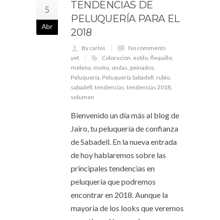
TENDENCIAS DE
5
PELUQUERÍA PARA EL
Abr
2018
By carlos
No comments
yet
Coloración
,
estilo
,
flequillo
,
melena
,
moño
,
ondas
,
peinados
,
Peluquería
,
Peluquería Sabadell
,
rubio
,
sabadell
,
tendencias
,
tendencias 2018
,
volumen
Bienvenido un día más al blog de
Jairo, tu peluquería de confianza
de Sabadell. En la nueva entrada
de hoy hablaremos sobre las
principales tendencias en
peluquería que podremos
encontrar en 2018. Aunque la
mayoría de los looks que veremos