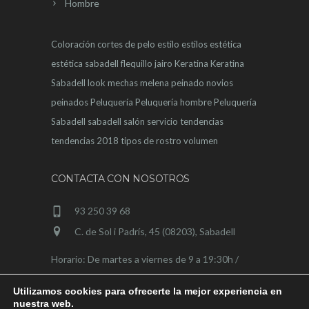
Hombre
Coloración
cortes de pelo
estilo
estilos
estética
estética sabadell
flequillo
jairo
Keratina
Keratina
Sabadell
look
mechas
melena
peinado novios
peinados
Peluquería
Peluquería hombre
Peluquería
Sabadell
sabadell
salón
servicio
tendencias
tendencias 2018
tipos de rostro
volumen
CONTACTA CON NOSOTROS
93 250 39 68
C. de Sol i Padrís, 45 (08203), Sabadell
Horario: De martes a viernes de 9 a 19:30h /
sábados de 9 a 15h
Utilizamos cookies para ofrecerte la mejor experiencia en
nuestra web.