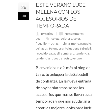
ESTE VERANO LUCE
26
MELENA CON LOS
Jul
ACCESORIOS DE
TEMPORADA
By carlos
No comments
yet
coleta
,
coletero
,
color
,
flequillo
,
mechas
,
melena
,
moño
,
pañuelo
,
peinados
,
Peluquería
,
Peluquería Sabadell
,
recogido
,
sabadell
,
sombrero
,
tendencia
,
tendencias
,
tipos de rostro
,
verano
Bienvenido un día más al blog de
Jairo, tu peluquería de Sabadell
de confianza. En la nueva entrada
de hoy hablaremos sobre los
accesorios que más se llevan esta
temporada y que nos ayudarán a
crear los mejores looks para lucir