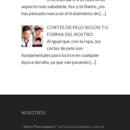
aspecto más saludable, liso y brillante, ¿no
has pensado nunca en el tratamiento de
[…]
CORTES DE PELO SEGÚN TU
FORMA DEL ROSTRO
Al igual que, con la ropa, los
cortes de pelo son
fundamentales para lucirse en cualquier
época del año, ya que van pasando
[…]
NOSOTROS
“
Jairo Perruquers
” se ha posicionado como la