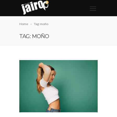
Home
Tag: moño
TAG: MOÑO