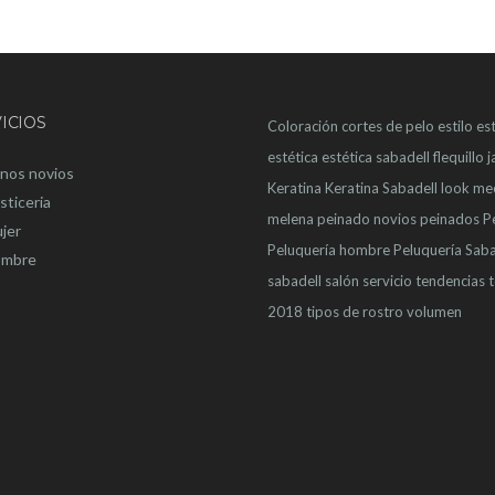
ICIOS
Coloración
cortes de pelo
estilo
est
estética
estética sabadell
flequillo
j
nos novios
Keratina
Keratina Sabadell
look
me
sticeria
melena
peinado novios
peinados
P
jer
Peluquería hombre
Peluquería Saba
mbre
sabadell
salón
servicio
tendencias
2018
tipos de rostro
volumen