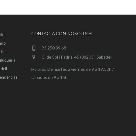
CONTACTA CON NOSOTROS
ilos
airo
93 250 39 68
chas
C. de Sol i Padrís, 45 (08203), Sabadell
eluquería
dell
Horario: De martes a viernes de 9 a 19:30h /
tendencias
sábados de 9 a 15h