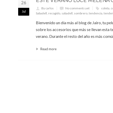
ESTE VERANO LUCE MELENA 
26
By carlos
No comments yet
coleta
,
c
Jul
Sabadell
,
recogido
,
sabadell
,
sombrero
,
tendencia
,
tenden
Bienvenido un día más al blog de Jairo, tu pe
sobre los accesorios que más se llevan esta 
verano. Durante el resto del año es más comú
Read more