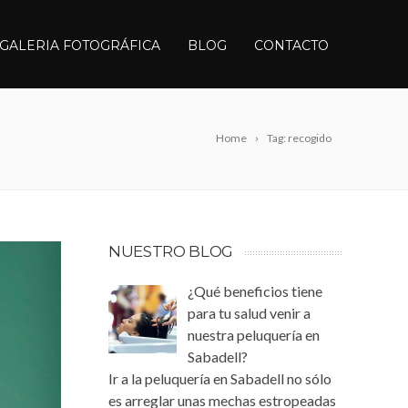
GALERIA FOTOGRÁFICA
BLOG
CONTACTO
Home
Tag: recogido
NUESTRO BLOG
¿Qué beneficios tiene
para tu salud venir a
nuestra peluquería en
Sabadell?
Ir a la peluquería en Sabadell no sólo
es arreglar unas mechas estropeadas