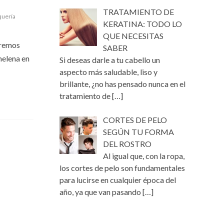
TRATAMIENTO DE
quería
KERATINA: TODO LO
QUE NECESITAS
aremos
SABER
melena en
Si deseas darle a tu cabello un
aspecto más saludable, liso y
brillante, ¿no has pensado nunca en el
tratamiento de
[…]
CORTES DE PELO
SEGÚN TU FORMA
DEL ROSTRO
Al igual que, con la ropa,
los cortes de pelo son fundamentales
para lucirse en cualquier época del
año, ya que van pasando
[…]