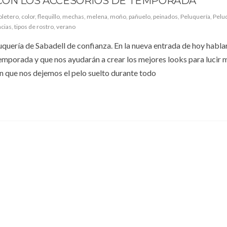
CON LOS ACCESORIOS DE TEMPORADA
oletero
,
color
,
flequillo
,
mechas
,
melena
,
moño
,
pañuelo
,
peinados
,
Peluquería
,
Pelu
cias
,
tipos de rostro
,
verano
luquería de Sabadell de confianza. En la nueva entrada de hoy habl
temporada y que nos ayudarán a crear los mejores looks para lucir 
n que nos dejemos el pelo suelto durante todo