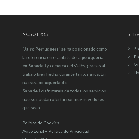
NOSOTROS
SERV
Bo
“
Jairo Perruquers
” se ha posicionado como
Po
la referencia en el ámbito de la
peluquería
Mu
en Sabadell
y comarca del Vallès, gracias al
Ho
trabajo bien hecho durante tantos años. En
nuestra
peluquería de
Sabadell
disfrutareis de todos los servicios
que se puedan ofertar por muy novedosos
que sean.
Política de Cookies
Aviso Legal – Política de Privacidad