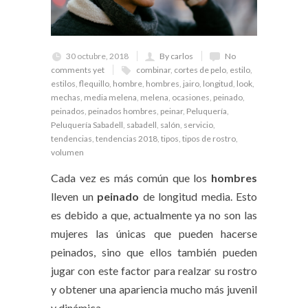
30 octubre, 2018
By carlos
No
comments yet
combinar
,
cortes de pelo
,
estilo
,
estilos
,
flequillo
,
hombre
,
hombres
,
jairo
,
longitud
,
look
,
mechas
,
media melena
,
melena
,
ocasiones
,
peinado
,
peinados
,
peinados hombres
,
peinar
,
Peluquería
,
Peluquería Sabadell
,
sabadell
,
salón
,
servicio
,
tendencias
,
tendencias 2018
,
tipos
,
tipos de rostro
,
volumen
Cada vez es más común que los
hombres
lleven un
peinado
de longitud media. Esto
es debido a que, actualmente ya no son las
mujeres las únicas que pueden hacerse
peinados, sino que ellos también pueden
jugar con este factor para realzar su rostro
y obtener una apariencia mucho más juvenil
y dinámica.