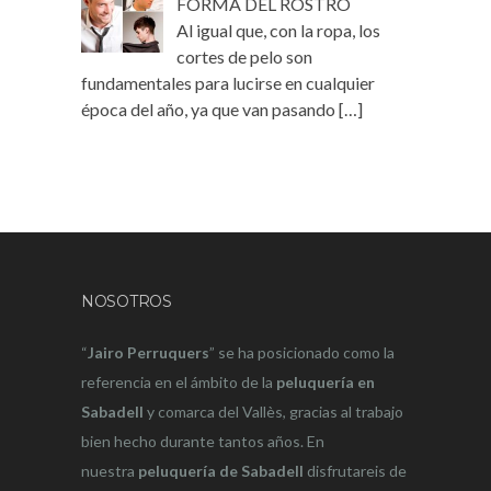
FORMA DEL ROSTRO
Al igual que, con la ropa, los
cortes de pelo son
fundamentales para lucirse en cualquier
época del año, ya que van pasando
[…]
NOSOTROS
“
Jairo Perruquers
” se ha posicionado como la
referencia en el ámbito de la
peluquería en
Sabadell
y comarca del Vallès, gracias al trabajo
bien hecho durante tantos años. En
nuestra
peluquería de Sabadell
disfrutareis de