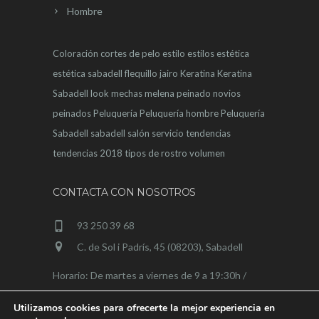
Hombre
Coloración
cortes de pelo
estilo
estilos
estética
estética sabadell
flequillo
jairo
Keratina
Keratina
Sabadell
look
mechas
melena
peinado novios
peinados
Peluquería
Peluquería hombre
Peluquería
Sabadell
sabadell
salón
servicio
tendencias
tendencias 2018
tipos de rostro
volumen
CONTACTA CON NOSOTROS
93 250 39 68
C. de Sol i Padrís, 45 (08203), Sabadell
Horario: De martes a viernes de 9 a 19:30h /
sábados de 9 a 15h
Utilizamos cookies para ofrecerte la mejor experiencia en