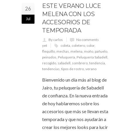
ESTE VERANO LUCE
26
MELENA CON LOS
Jul
ACCESORIOS DE
TEMPORADA
By carlos
No comments
yet
coleta
,
coletero
,
color
,
flequillo
,
mechas
,
melena
,
moño
,
pañuelo
,
peinados
,
Peluquería
,
Peluquería Sabadell
,
recogido
,
sabadell
,
sombrero
,
tendencia
,
tendencias
,
tipos de rostro
,
verano
Bienvenido un día más al blog de
Jairo, tu peluquería de Sabadell
de confianza. En la nueva entrada
de hoy hablaremos sobre los
accesorios que más se llevan esta
temporada y que nos ayudarán a
crear los mejores looks para lucir