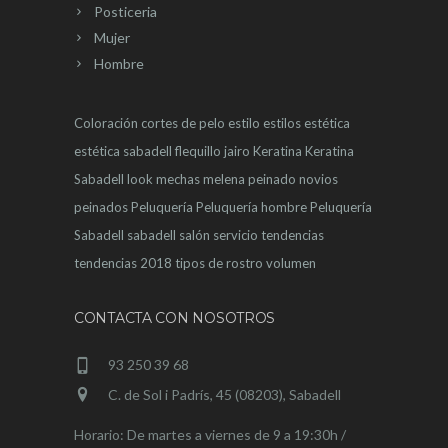
Posticeria
Mujer
Hombre
Coloración
cortes de pelo
estilo
estilos
estética
estética sabadell
flequillo
jairo
Keratina
Keratina
Sabadell
look
mechas
melena
peinado novios
peinados
Peluquería
Peluquería hombre
Peluquería
Sabadell
sabadell
salón
servicio
tendencias
tendencias 2018
tipos de rostro
volumen
CONTACTA CON NOSOTROS
93 250 39 68
C. de Sol i Padrís, 45 (08203), Sabadell
Horario: De martes a viernes de 9 a 19:30h /