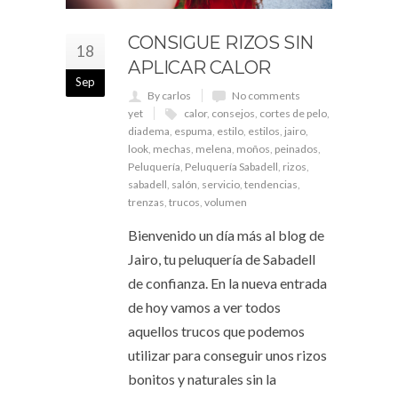
CONSIGUE RIZOS SIN
18
APLICAR CALOR
Sep
By carlos
No comments
yet
calor
,
consejos
,
cortes de pelo
,
diadema
,
espuma
,
estilo
,
estilos
,
jairo
,
look
,
mechas
,
melena
,
moños
,
peinados
,
Peluquería
,
Peluquería Sabadell
,
rizos
,
sabadell
,
salón
,
servicio
,
tendencias
,
trenzas
,
trucos
,
volumen
Bienvenido un día más al blog de
Jairo, tu peluquería de Sabadell
de confianza. En la nueva entrada
de hoy vamos a ver todos
aquellos trucos que podemos
utilizar para conseguir unos rizos
bonitos y naturales sin la