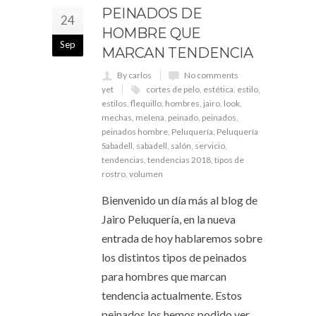
PEINADOS DE
24
HOMBRE QUE
Sep
MARCAN TENDENCIA
By carlos
No comments
yet
cortes de pelo
,
estética
,
estilo
,
estilos
,
flequillo
,
hombres
,
jairo
,
look
,
mechas
,
melena
,
peinado
,
peinados
,
peinados hombre
,
Peluquería
,
Peluquería
Sabadell
,
sabadell
,
salón
,
servicio
,
tendencias
,
tendencias 2018
,
tipos de
rostro
,
volumen
Bienvenido un día más al blog de
Jairo Peluquería, en la nueva
entrada de hoy hablaremos sobre
los distintos tipos de peinados
para hombres que marcan
tendencia actualmente. Estos
peinados los hemos podido ver