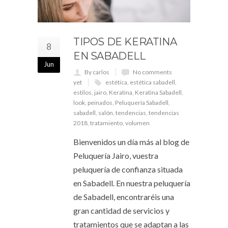
TIPOS DE KERATINA
8
EN SABADELL
Jun
By carlos
No comments
yet
estética
,
estética sabadell
,
estilos
,
jairo
,
Keratina
,
Keratina Sabadell
,
look
,
peinados
,
Peluquería Sabadell
,
sabadell
,
salón
,
tendencias
,
tendencias
2018
,
tratamiento
,
volumen
Bienvenidos un día más al blog de
Peluquería Jairo, vuestra
peluquería de confianza situada
en Sabadell. En nuestra peluquería
de Sabadell, encontraréis una
gran cantidad de servicios y
tratamientos que se adaptan a las