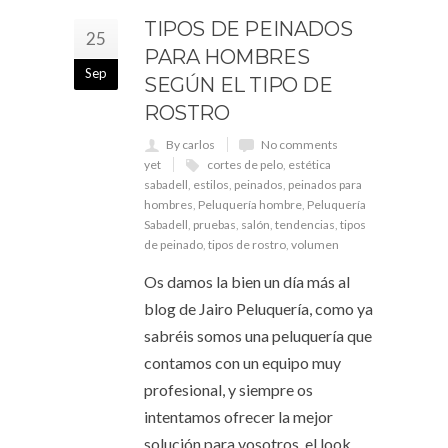
TIPOS DE PEINADOS
25
PARA HOMBRES
Sep
SEGÚN EL TIPO DE
ROSTRO
By carlos
No comments
yet
cortes de pelo
,
estética
sabadell
,
estilos
,
peinados
,
peinados para
hombres
,
Peluquería hombre
,
Peluquería
Sabadell
,
pruebas
,
salón
,
tendencias
,
tipos
de peinado
,
tipos de rostro
,
volumen
Os damos la bien un día más al
blog de Jairo Peluquería, como ya
sabréis somos una peluquería que
contamos con un equipo muy
profesional, y siempre os
intentamos ofrecer la mejor
solución para vosotros, el look