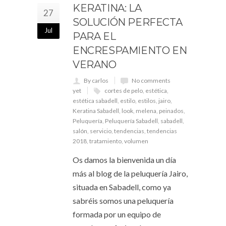
KERATINA: LA
27
SOLUCIÓN PERFECTA
Jul
PARA EL
ENCRESPAMIENTO EN
VERANO
By carlos
No comments
yet
cortes de pelo
,
estética
,
estética sabadell
,
estilo
,
estilos
,
jairo
,
Keratina Sabadell
,
look
,
melena
,
peinados
,
Peluquería
,
Peluquería Sabadell
,
sabadell
,
salón
,
servicio
,
tendencias
,
tendencias
2018
,
tratamiento
,
volumen
Os damos la bienvenida un día
más al blog de la peluquería Jairo,
situada en Sabadell, como ya
sabréis somos una peluquería
formada por un equipo de