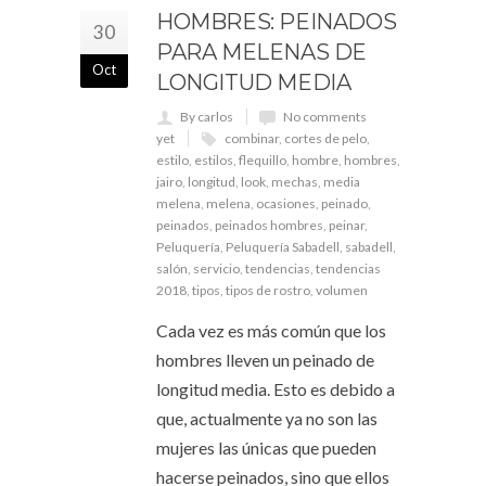
HOMBRES: PEINADOS
30
PARA MELENAS DE
Oct
LONGITUD MEDIA
By carlos
No comments
yet
combinar
,
cortes de pelo
,
estilo
,
estilos
,
flequillo
,
hombre
,
hombres
,
jairo
,
longitud
,
look
,
mechas
,
media
melena
,
melena
,
ocasiones
,
peinado
,
peinados
,
peinados hombres
,
peinar
,
Peluquería
,
Peluquería Sabadell
,
sabadell
,
salón
,
servicio
,
tendencias
,
tendencias
2018
,
tipos
,
tipos de rostro
,
volumen
Cada vez es más común que los
hombres lleven un peinado de
longitud media. Esto es debido a
que, actualmente ya no son las
mujeres las únicas que pueden
hacerse peinados, sino que ellos