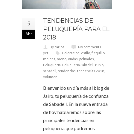
TENDENCIAS DE
5
PELUQUERÍA PARA EL
Abr
2018
By carlos
No comments
yet
Coloración
,
estilo
,
flequillo
,
melena
,
moño
,
ondas
,
peinados
,
Peluquería
,
Peluquería Sabadell
,
rubio
,
sabadell
,
tendencias
,
tendencias 2018
,
volumen
Bienvenido un día más al blog de
Jairo, tu peluquería de confianza
de Sabadell. En la nueva entrada
de hoy hablaremos sobre las
principales tendencias en
peluquería que podremos