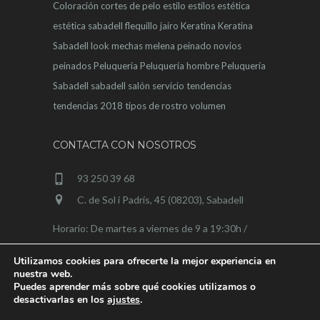
Coloración
cortes de pelo
estilo
estilos
estética
estética sabadell
flequillo
jairo
Keratina
Keratina
Sabadell
look
mechas
melena
peinado novios
peinados
Peluquería
Peluquería hombre
Peluquería
Sabadell
sabadell
salón
servicio
tendencias
tendencias 2018
tipos de rostro
volumen
CONTACTA CON NOSOTROS
93 250 39 68
C. de Sol i Padrís, 45 (08203), Sabadell
Horario: De martes a viernes de 9 a 19:30h /
sábados de 9 a 15h
Utilizamos cookies para ofrecerte la mejor experiencia en
nuestra web.
Puedes aprender más sobre qué cookies utilizamos o
desactivarlas en los
ajustes
.