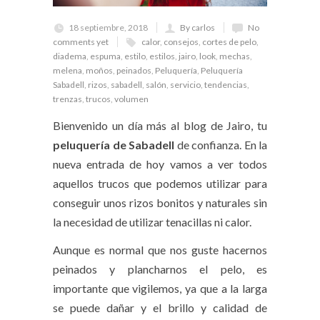
18 septiembre, 2018
By carlos
No
comments yet
calor
,
consejos
,
cortes de pelo
,
diadema
,
espuma
,
estilo
,
estilos
,
jairo
,
look
,
mechas
,
melena
,
moños
,
peinados
,
Peluquería
,
Peluquería
Sabadell
,
rizos
,
sabadell
,
salón
,
servicio
,
tendencias
,
trenzas
,
trucos
,
volumen
Bienvenido un día más al blog de Jairo, tu
peluquería de Sabadell
de confianza. En la
nueva entrada de hoy vamos a ver todos
aquellos trucos que podemos utilizar para
conseguir unos rizos bonitos y naturales sin
la necesidad de utilizar tenacillas ni calor.
Aunque es normal que nos guste hacernos
peinados y plancharnos el pelo, es
importante que vigilemos, ya que a la larga
se puede dañar y el brillo y calidad de