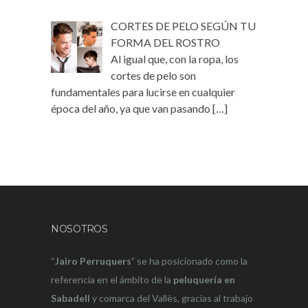
CORTES DE PELO SEGÚN TU
FORMA DEL ROSTRO
Al igual que, con la ropa, los
cortes de pelo son
fundamentales para lucirse en cualquier
época del año, ya que van pasando
[…]
NOSOTROS
“
Jairo Perruquers
” se ha posicionado como la
referencia en el ámbito de la
peluquería en
Sabadell
y comarca del Vallès, gracias al trabajo