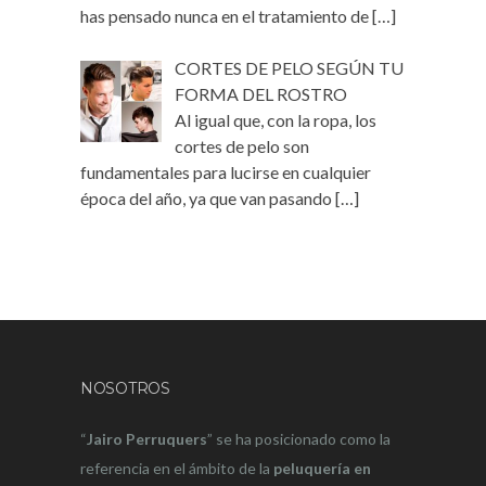
has pensado nunca en el tratamiento de
[…]
CORTES DE PELO SEGÚN TU
FORMA DEL ROSTRO
Al igual que, con la ropa, los
cortes de pelo son
fundamentales para lucirse en cualquier
época del año, ya que van pasando
[…]
NOSOTROS
“
Jairo Perruquers
” se ha posicionado como la
referencia en el ámbito de la
peluquería en