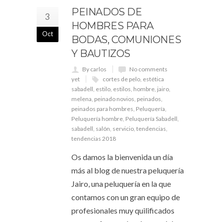
PEINADOS DE
3
HOMBRES PARA
Oct
BODAS, COMUNIONES
Y BAUTIZOS
By carlos
No comments
yet
cortes de pelo
,
estética
sabadell
,
estilo
,
estilos
,
hombre
,
jairo
,
melena
,
peinado novios
,
peinados
,
peinados para hombres
,
Peluquería
,
Peluquería hombre
,
Peluquería Sabadell
,
sabadell
,
salón
,
servicio
,
tendencias
,
tendencias 2018
Os damos la bienvenida un día
más al blog de nuestra peluquería
Jairo, una peluquería en la que
contamos con un gran equipo de
profesionales muy quilificados