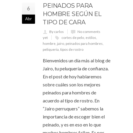
PEINADOS PARA
6
HOMBRE SEGÚN EL
Abr
TIPO DE CARA
By carlos
No comments
yet
cortes de pelo
,
estilos
,
hombre
,
jairo
,
peinados para hombres
,
peliqueria
,
tipos de rostro
Bienvenidos un día más al blog de
Jairo, tu peluquería de confianza.
En el post de hoy hablaremos
sobre cuáles son los mejores
peinados para hombres de
acuerdo al tipo de rostro. En
“Jairo perruquers” sabemos la
importancia de escoger bien el
peinado, y es en eso en lo que
muchos hombres fallan. Es por