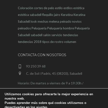
Coloración
cortes de pelo
estilo
estilos
estética
estética sabadell
flequillo
jairo
Keratina
Keratina
Sabadell
look
mechas
melena
peinado novios
peinados
Peluquería
Peluquería hombre
Peluquería
Sabadell
sabadell
salón
servicio
tendencias
tendencias 2018
tipos de rostro
volumen
CONTACTA CON NOSOTROS
93 250 39 68
C. de Sol i Padrís, 45 (08203), Sabadell
Horario: De martes a viernes de 9 a 19:30h /
sábados de 9 a 15h
Utilizamos cookies para ofrecerte la mejor experiencia en
nuestra web.
Puedes aprender más sobre qué cookies utilizamos o
desactivarlas en los
ajustes
.