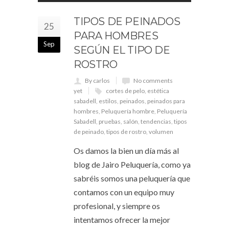
TIPOS DE PEINADOS
25
PARA HOMBRES
Sep
SEGÚN EL TIPO DE
ROSTRO
By carlos
No comments
yet
cortes de pelo
,
estética
sabadell
,
estilos
,
peinados
,
peinados para
hombres
,
Peluquería hombre
,
Peluquería
Sabadell
,
pruebas
,
salón
,
tendencias
,
tipos
de peinado
,
tipos de rostro
,
volumen
Os damos la bien un día más al
blog de Jairo Peluquería, como ya
sabréis somos una peluquería que
contamos con un equipo muy
profesional, y siempre os
intentamos ofrecer la mejor