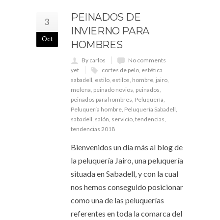
PEINADOS DE
3
INVIERNO PARA
Oct
HOMBRES
By carlos
No comments
yet
cortes de pelo
,
estética
sabadell
,
estilo
,
estilos
,
hombre
,
jairo
,
melena
,
peinado novios
,
peinados
,
peinados para hombres
,
Peluquería
,
Peluquería hombre
,
Peluquería Sabadell
,
sabadell
,
salón
,
servicio
,
tendencias
,
tendencias 2018
Bienvenidos un día más al blog de
la peluquería Jairo, una peluquería
situada en Sabadell, y con la cual
nos hemos conseguido posicionar
como una de las peluquerías
referentes en toda la comarca del