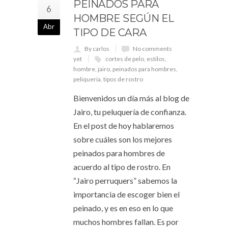
PEINADOS PARA
6
HOMBRE SEGÚN EL
Abr
TIPO DE CARA
By carlos
No comments
yet
cortes de pelo
,
estilos
,
hombre
,
jairo
,
peinados para hombres
,
peliqueria
,
tipos de rostro
Bienvenidos un día más al blog de
Jairo, tu peluquería de confianza.
En el post de hoy hablaremos
sobre cuáles son los mejores
peinados para hombres de
acuerdo al tipo de rostro. En
“Jairo perruquers” sabemos la
importancia de escoger bien el
peinado, y es en eso en lo que
muchos hombres fallan. Es por