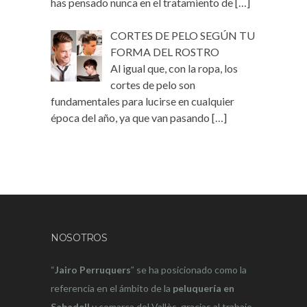
has pensado nunca en el tratamiento de
[…]
CORTES DE PELO SEGÚN TU
FORMA DEL ROSTRO
Al igual que, con la ropa, los
cortes de pelo son
fundamentales para lucirse en cualquier
época del año, ya que van pasando
[…]
NOSOTROS
“
Jairo Perruquers
” se ha posicionado como la
referencia en el ámbito de la
peluquería en
Sabadell
y comarca del Vallès, gracias al trabajo