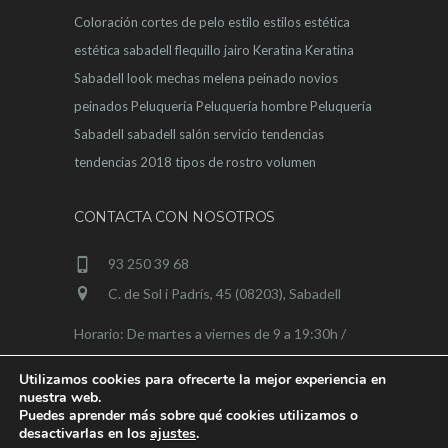
Coloración
cortes de pelo
estilo
estilos
estética
estética sabadell
flequillo
jairo
Keratina
Keratina
Sabadell
look
mechas
melena
peinado novios
peinados
Peluquería
Peluquería hombre
Peluquería
Sabadell
sabadell
salón
servicio
tendencias
tendencias 2018
tipos de rostro
volumen
CONTACTA CON NOSOTROS
93 250 39 68
C. de Sol i Padrís, 45 (08203), Sabadell
Horario: De martes a viernes de 9 a 19:30h /
sábados de 9 a 15h
Utilizamos cookies para ofrecerte la mejor experiencia en
nuestra web.
Puedes aprender más sobre qué cookies utilizamos o
desactivarlas en los
ajustes
.