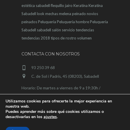
estética sabadell
flequillo
jairo
Keratina
Keratina
Sabadell
look
mechas
melena
peinado novios
peinados
Peluquería
Peluquería hombre
Peluquería
Sabadell
sabadell
salón
servicio
tendencias
tendencias 2018
tipos de rostro
volumen
CONTACTA CON NOSOTROS
93 250 39 68
C. de Sol i Padrís, 45 (08203), Sabadell
Horario: De martes a viernes de 9 a 19:30h /
sábados de 9 a 15h
Utilizamos cookies para ofrecerte la mejor experiencia en
nuestra web.
Puedes aprender más sobre qué cookies utilizamos o
desactivarlas en los
ajustes
.