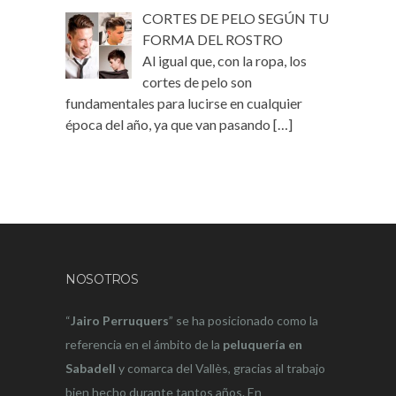
CORTES DE PELO SEGÚN TU
FORMA DEL ROSTRO
Al igual que, con la ropa, los
cortes de pelo son
fundamentales para lucirse en cualquier
época del año, ya que van pasando
[…]
NOSOTROS
“
Jairo Perruquers
” se ha posicionado como la
referencia en el ámbito de la
peluquería en
Sabadell
y comarca del Vallès, gracias al trabajo
bien hecho durante tantos años. En