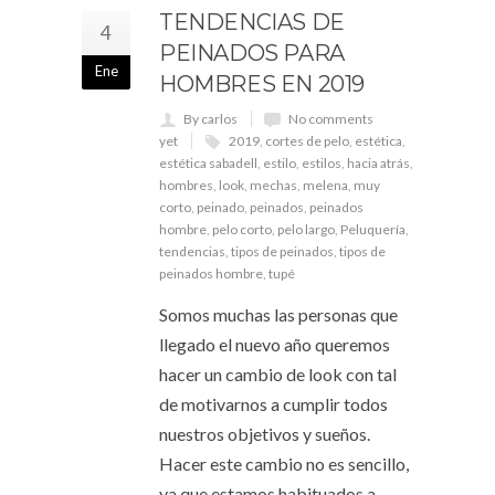
TENDENCIAS DE
4
PEINADOS PARA
Ene
HOMBRES EN 2019
By carlos
No comments
yet
2019
,
cortes de pelo
,
estética
,
estética sabadell
,
estilo
,
estilos
,
hacia atrás
,
hombres
,
look
,
mechas
,
melena
,
muy
corto
,
peinado
,
peinados
,
peinados
hombre
,
pelo corto
,
pelo largo
,
Peluquería
,
tendencias
,
tipos de peinados
,
tipos de
peinados hombre
,
tupé
Somos muchas las personas que
llegado el nuevo año queremos
hacer un cambio de look con tal
de motivarnos a cumplir todos
nuestros objetivos y sueños.
Hacer este cambio no es sencillo,
ya que estamos habituados a