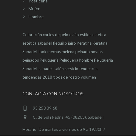
Posticeria
Mujer
Hombre
Coloración
cortes de pelo
estilo
estilos
estética
estética sabadell
flequillo
jairo
Keratina
Keratina
Sabadell
look
mechas
melena
peinado novios
peinados
Peluquería
Peluquería hombre
Peluquería
Sabadell
sabadell
salón
servicio
tendencias
tendencias 2018
tipos de rostro
volumen
CONTACTA CON NOSOTROS
93 250 39 68
C. de Sol i Padrís, 45 (08203), Sabadell
Horario: De martes a viernes de 9 a 19:30h /