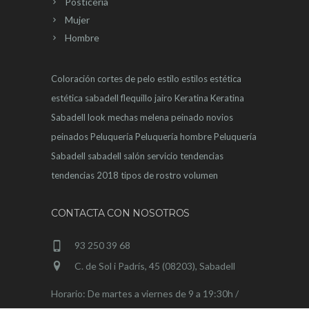
Posticeria
Mujer
Hombre
Coloración
cortes de pelo
estilo
estilos
estética
estética sabadell
flequillo
jairo
Keratina
Keratina
Sabadell
look
mechas
melena
peinado novios
peinados
Peluquería
Peluquería hombre
Peluquería
Sabadell
sabadell
salón
servicio
tendencias
tendencias 2018
tipos de rostro
volumen
CONTACTA CON NOSOTROS
93 250 39 68
C. de Sol i Padrís, 45 (08203), Sabadell
Horario: De martes a viernes de 9 a 19:30h /