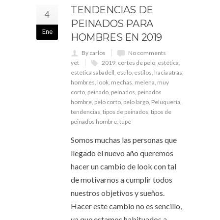
TENDENCIAS DE
4
PEINADOS PARA
Ene
HOMBRES EN 2019
By carlos
No comments
yet
2019
,
cortes de pelo
,
estética
,
estética sabadell
,
estilo
,
estilos
,
hacia atrás
,
hombres
,
look
,
mechas
,
melena
,
muy
corto
,
peinado
,
peinados
,
peinados
hombre
,
pelo corto
,
pelo largo
,
Peluquería
,
tendencias
,
tipos de peinados
,
tipos de
peinados hombre
,
tupé
Somos muchas las personas que
llegado el nuevo año queremos
hacer un cambio de look con tal
de motivarnos a cumplir todos
nuestros objetivos y sueños.
Hacer este cambio no es sencillo,
ya que estamos habituados a