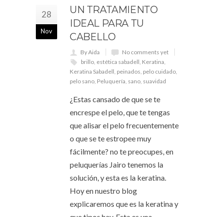
UN TRATAMIENTO
28
IDEAL PARA TU
Nov
CABELLO
By Aida
No comments yet
brillo
,
estética sabadell
,
Keratina
,
Keratina Sabadell
,
peinados
,
pelo cuidado
,
pelo sano
,
Peluquería
,
sano
,
suavidad
¿Estas cansado de que se te
encrespe el pelo, que te tengas
que alisar el pelo frecuentemente
o que se te estropee muy
fácilmente? no te preocupes, en
peluquerías Jairo tenemos la
solución, y esta es la keratina.
Hoy en nuestro blog
explicaremos que es la keratina y
que tipos hay. Esta es una