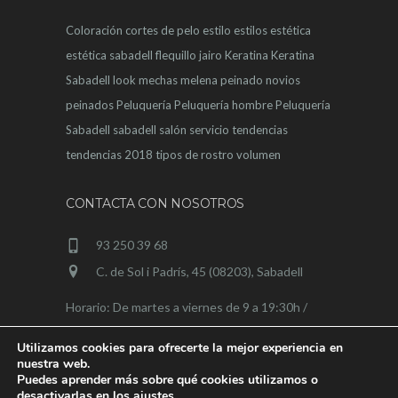
Coloración
cortes de pelo
estilo
estilos
estética
estética sabadell
flequillo
jairo
Keratina
Keratina
Sabadell
look
mechas
melena
peinado novios
peinados
Peluquería
Peluquería hombre
Peluquería
Sabadell
sabadell
salón
servicio
tendencias
tendencias 2018
tipos de rostro
volumen
CONTACTA CON NOSOTROS
93 250 39 68
C. de Sol i Padrís, 45 (08203), Sabadell
Horario: De martes a viernes de 9 a 19:30h /
sábados de 9 a 15h
Utilizamos cookies para ofrecerte la mejor experiencia en
nuestra web.
Puedes aprender más sobre qué cookies utilizamos o
desactivarlas en los
ajustes
.