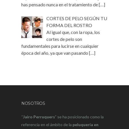
has pensado nunca en el tratamiento de
[…]
CORTES DE PELO SEGÚN TU
FORMA DEL ROSTRO
Al igual que, con la ropa, los
cortes de pelo son
fundamentales para lucirse en cualquier
época del año, ya que van pasando
[…]
NOSOTROS
“
Jairo Perruquers
” se ha posicionado como la
referencia en el ámbito de la
peluquería en