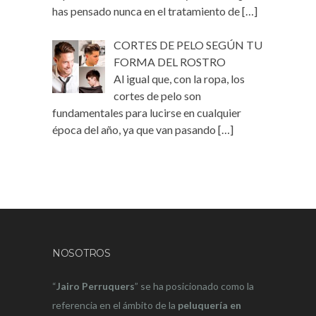
has pensado nunca en el tratamiento de
[…]
CORTES DE PELO SEGÚN TU
FORMA DEL ROSTRO
Al igual que, con la ropa, los
cortes de pelo son
fundamentales para lucirse en cualquier
época del año, ya que van pasando
[…]
NOSOTROS
“
Jairo Perruquers
” se ha posicionado como la
referencia en el ámbito de la
peluquería en