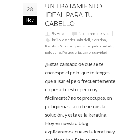
UN TRATAMIENTO
28
IDEAL PARA TU
Nov
CABELLO
By Aida
No comments yet
brillo
,
estética sabadell
,
Keratina
,
Keratina Sabadell
,
peinados
,
pelo cuidado
,
pelo sano
,
Peluquería
,
sano
,
suavidad
¿Estas cansado de que se te
encrespe el pelo, que te tengas
que alisar el pelo frecuentemente
o que se te estropee muy
fácilmente? no te preocupes, en
peluquerías Jairo tenemos la
solución, y esta es la keratina.
Hoy en nuestro blog
explicaremos que es la keratina y
que tipos hay. Esta es una