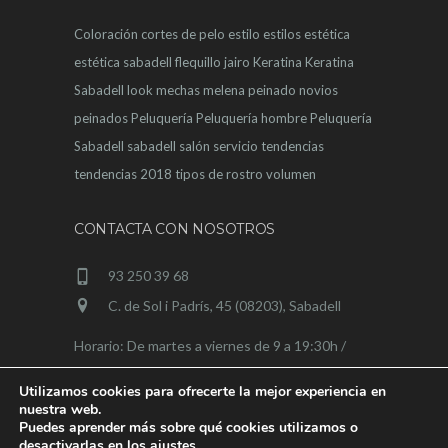
Coloración
cortes de pelo
estilo
estilos
estética
estética sabadell
flequillo
jairo
Keratina
Keratina
Sabadell
look
mechas
melena
peinado novios
peinados
Peluquería
Peluquería hombre
Peluquería
Sabadell
sabadell
salón
servicio
tendencias
tendencias 2018
tipos de rostro
volumen
CONTACTA CON NOSOTROS
93 250 39 68
C. de Sol i Padrís, 45 (08203), Sabadell
Horario: De martes a viernes de 9 a 19:30h /
sábados de 9 a 15h
Utilizamos cookies para ofrecerte la mejor experiencia en
nuestra web.
Puedes aprender más sobre qué cookies utilizamos o
desactivarlas en los
ajustes
.