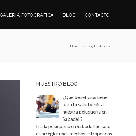
GALERIA FOTOGRÁFICA
BLOG
CONTACTO
Home
Tag: Posticería
NUESTRO BLOG
¿Qué beneficios tiene
para tu salud venir a
nuestra peluquería en
Sabadell?
Ir a la peluquería en Sabadell no sólo
es arreglar unas mechas estropeadas