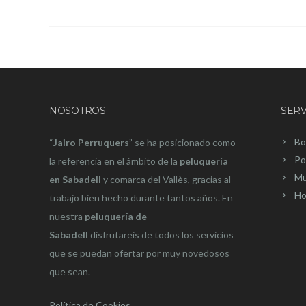
NOSOTROS
SERV
Bo
“
Jairo Perruquers
” se ha posicionado como
Po
la referencia en el ámbito de la
peluquería
Mu
en Sabadell
y comarca del Vallès, gracias al
Ho
trabajo bien hecho durante tantos años. En
nuestra
peluquería de
Sabadell
disfrutareis de todos los servicios
que se puedan ofertar por muy novedosos
que sean.
Política de Cookies