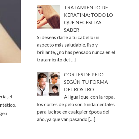
TRATAMIENTO DE
KERATINA: TODO LO
QUE NECESITAS
SABER
Si deseas darle a tu cabello un
aspecto más saludable, liso y
brillante, ¿no has pensado nunca en el
tratamiento de
[…]
CORTES DE PELO
SEGÚN TU FORMA
DEL ROSTRO
ía, el
Al igual que, con la ropa,
los cortes de pelo son fundamentales
intético.
para lucirse en cualquier época del
agen
año, ya que van pasando
[…]