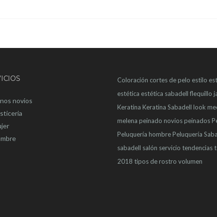
ICIOS
Coloración
cortes de pelo
estilo
est
estética
estética sabadell
flequillo
j
nos novios
Keratina
Keratina Sabadell
look
me
sticeria
melena
peinado novios
peinados
P
jer
Peluquería hombre
Peluquería Saba
mbre
sabadell
salón
servicio
tendencias
2018
tipos de rostro
volumen