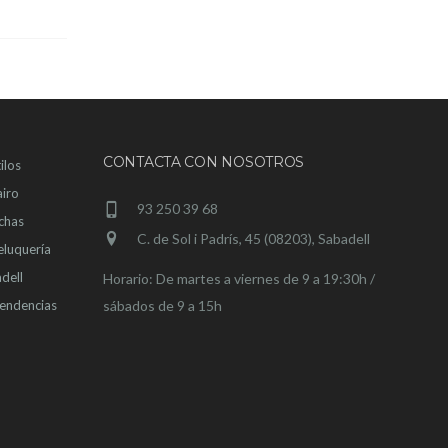
CONTACTA CON NOSOTROS
ilos
airo
93 250 39 68
chas
C. de Sol i Padrís, 45 (08203), Sabadell
eluquería
dell
Horario: De martes a viernes de 9 a 19:30h /
tendencias
sábados de 9 a 15h