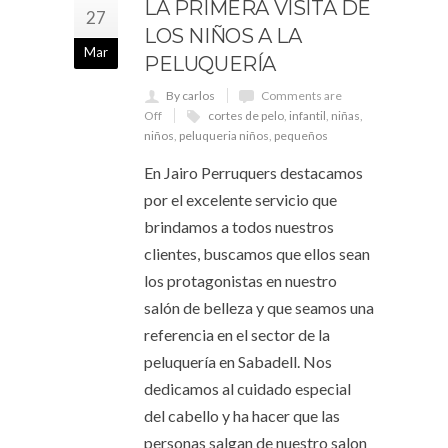
LA PRIMERA VISITA DE
27
LOS NIÑOS A LA
Mar
PELUQUERÍA
By carlos
Comments are
Off
cortes de pelo
,
infantil
,
niñas
,
niños
,
peluqueria niños
,
pequeños
En Jairo Perruquers destacamos
por el excelente servicio que
brindamos a todos nuestros
clientes, buscamos que ellos sean
los protagonistas en nuestro
salón de belleza y que seamos una
referencia en el sector de la
peluquería en Sabadell. Nos
dedicamos al cuidado especial
del cabello y ha hacer que las
personas salgan de nuestro salon