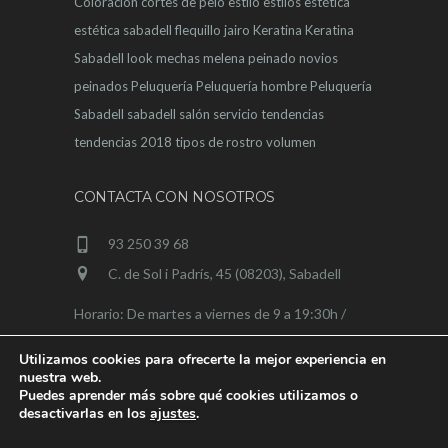
Coloración
cortes de pelo
estilo
estilos
estética
estética sabadell
flequillo
jairo
Keratina
Keratina
Sabadell
look
mechas
melena
peinado novios
peinados
Peluquería
Peluquería hombre
Peluquería
Sabadell
sabadell
salón
servicio
tendencias
tendencias 2018
tipos de rostro
volumen
CONTACTA CON NOSOTROS
93 250 39 68
C. de Sol i Padrís, 45 (08203), Sabadell
Horario: De martes a viernes de 9 a 19:30h /
sábados de 9 a 15h
Utilizamos cookies para ofrecerte la mejor experiencia en
nuestra web.
Puedes aprender más sobre qué cookies utilizamos o
desactivarlas en los
ajustes
.