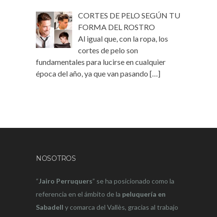
CORTES DE PELO SEGÚN TU
FORMA DEL ROSTRO
Al igual que, con la ropa, los
cortes de pelo son
fundamentales para lucirse en cualquier
época del año, ya que van pasando
[…]
NOSOTROS
“
Jairo Perruquers
” se ha posicionado como la
referencia en el ámbito de la
peluquería en
Sabadell
y comarca del Vallès, gracias al trabajo