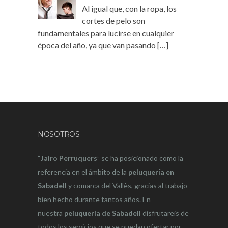
Al igual que, con la ropa, los
cortes de pelo son
fundamentales para lucirse en cualquier
época del año, ya que van pasando
[…]
NOSOTROS
“
Jairo Perruquers
” se ha posicionado como la
referencia en el ámbito de la
peluquería en
Sabadell
y comarca del Vallès, gracias al trabajo
bien hecho durante tantos años. En
nuestra
peluquería de Sabadell
disfrutareis de
todos los servicios que se puedan ofertar por