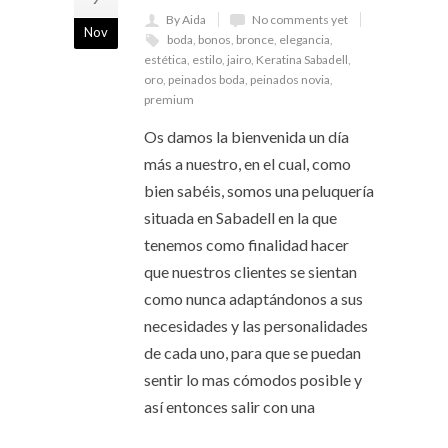
By Aida
No comments yet
Nov
boda
,
bonos
,
bronce
,
elegancia
,
estética
,
estilo
,
jairo
,
Keratina Sabadell
,
oro
,
peinados boda
,
peinados novia
,
premium
Os damos la bienvenida un día
más a nuestro, en el cual, como
bien sabéis, somos una peluquería
situada en Sabadell en la que
tenemos como finalidad hacer
que nuestros clientes se sientan
como nunca adaptándonos a sus
necesidades y las personalidades
de cada uno, para que se puedan
sentir lo mas cómodos posible y
así entonces salir con una