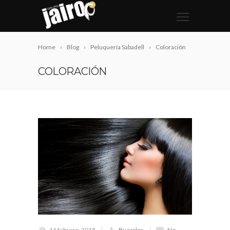
Home
Blog
Peluquería Sabadell
Coloración
COLORACIÓN
16 febrero, 2018
By carlos
No