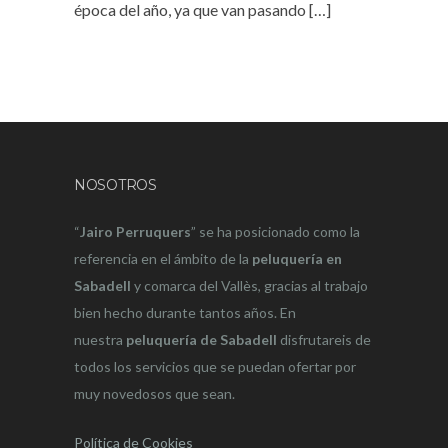
época del año, ya que van pasando
[…]
NOSOTROS
“
Jairo Perruquers
” se ha posicionado como la
referencia en el ámbito de la
peluquería en
Sabadell
y comarca del Vallès, gracias al trabajo
bien hecho durante tantos años. En
nuestra
peluquería de Sabadell
disfrutareis de
todos los servicios que se puedan ofertar por
muy novedosos que sean.
Política de Cookies