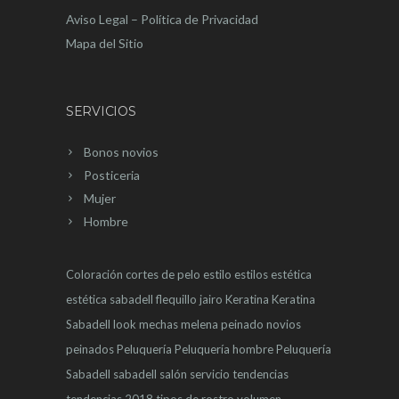
Aviso Legal – Política de Privacidad
Mapa del Sitio
SERVICIOS
Bonos novios
Posticeria
Mujer
Hombre
Coloración
cortes de pelo
estilo
estilos
estética
estética sabadell
flequillo
jairo
Keratina
Keratina
Sabadell
look
mechas
melena
peinado novios
peinados
Peluquería
Peluquería hombre
Peluquería
Sabadell
sabadell
salón
servicio
tendencias
tendencias 2018
tipos de rostro
volumen